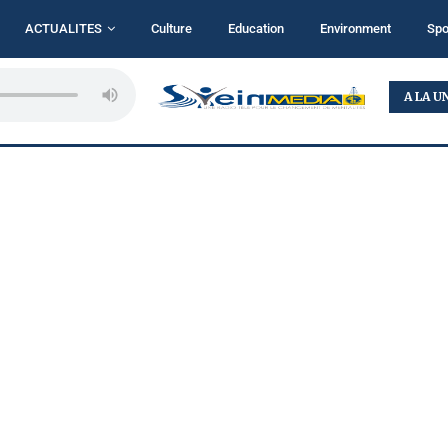
ACTUALITES
Culture
Education
Environment
Spo
...
BUKAVU : TALITHA KOUMI MINISTRY MISE SUR LA...
A LA U