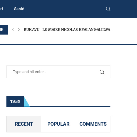
rt
Santé
NE
BUKAVU : LE MAIRE NICOLAS KYALANGALILWA APPELLE À...
TABS
RECENT
POPULAR
COMMENTS