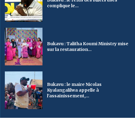
complique le...
Bukavu : Talitha Koumi Ministry mise
sur la restauration...
Bukavu : le maire Nicolas
Kyalangalilwa appelle à
l’assainissement,...
2023
SveinMedia
– All Right Reserved. Designed By AUGBY