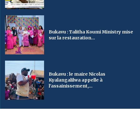
Bukavu : Talitha Koumi Ministry mise
sur la restauration...
Bukavu : le maire Nicolas
Kyalangalilwa appelle à
l’assainissement,...
2023
SveinMedia
– All Right Reserved. Designed By AUGBY