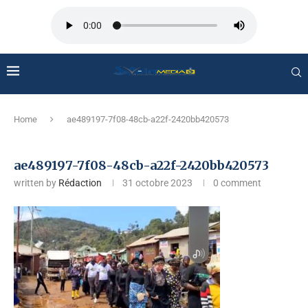
Home
ae489197-7f08-48cb-a22f-2420bb420573
ae489197-7f08-48cb-a22f-2420bb420573
written by
Rédaction
31 octobre 2023
0 comment