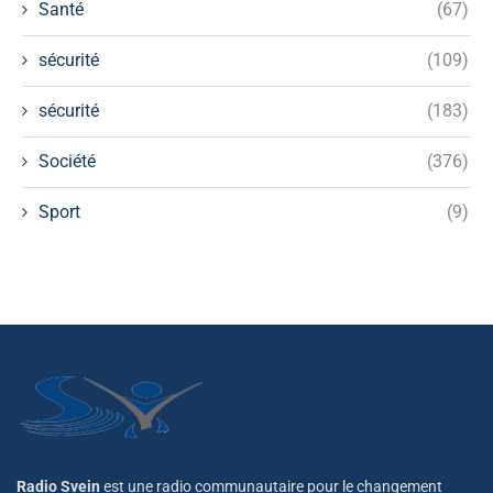
Santé
(67)
sécurité
(109)
sécurité
(183)
Société
(376)
Sport
(9)
Radio Svein
est une radio communautaire pour le changement