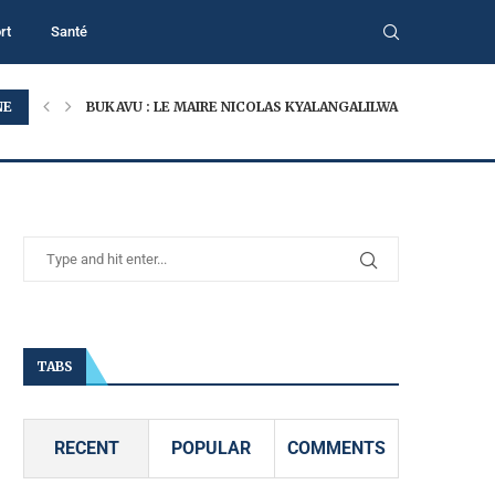
rt
Santé
NE
BUKAVU : LE MAIRE NICOLAS KYALANGALILWA APPELLE À...
TABS
RECENT
POPULAR
COMMENTS