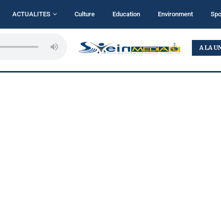
ACTUALITES
Culture
Education
Environment
Spo
...
BUKAVU : TALITHA KOUMI MINISTRY MISE SUR LA...
A LA U