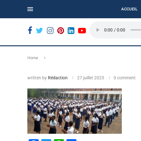
ACCUEIL
N...
BUKAVU : LE REFUS DES BILLETS USÉS COMPLIQUE
Home
written by
Rédaction
27 juillet 2025
0 comment