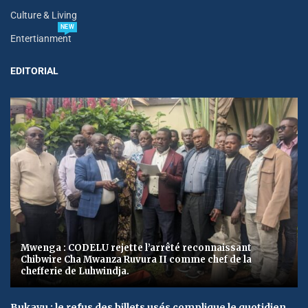
Culture & Living
NEW
Entertianment
EDITORIAL
Mwenga : CODELU rejette l’arrêté reconnaissant
Chibwire Cha Mwanza Ruvura II comme chef de la
chefferie de Luhwindja.
Bukavu : le refus des billets usés complique le quotidien