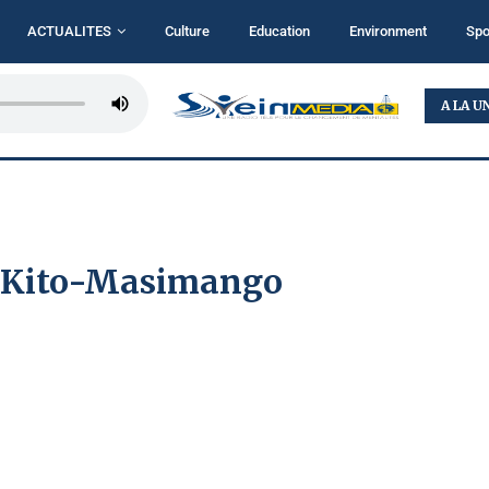
ACTUALITES
Culture
Education
Environment
Spo
RDC : L’AFC/M23 ACCUSE LE RÉGIME DE KINSHASA...
A LA U
-Kito-Masimango