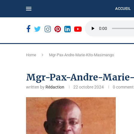
ACCUEIL
ORDÉ...
BUKAVU : LE CALME DE LA MARCHE CITOYENNE...
Home
Mgr-Pax-Andre-Marie-Kito-Masimango
Mgr-Pax-Andre-Marie
written by
Rédaction
22 octobre 2024
0 comment