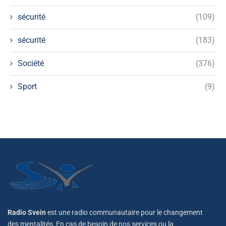
sécurité
(109)
sécurité
(183)
Société
(376)
Sport
(9)
Radio Svein
est une radio communautaire pour le changement
des mentalités, En cas de besoin de nos services ou la