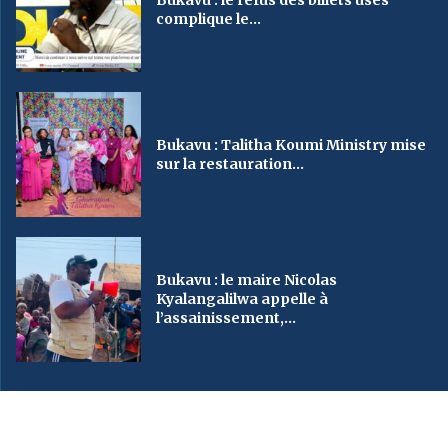
complique le...
Bukavu : Talitha Koumi Ministry mise
sur la restauration...
Bukavu : le maire Nicolas
Kyalangalilwa appelle à
l’assainissement,...
2023
SveinMedia
– All Right Reserved. Designed By AUGBY