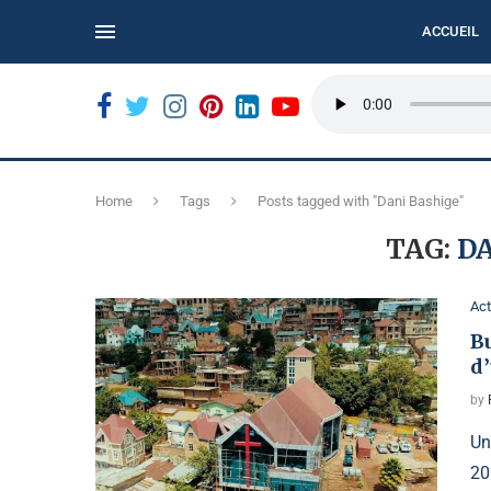
ACCUEIL
ORDÉ...
BUKAVU : LE CALME DE LA MARCHE CITOYENNE...
Home
Tags
Posts tagged with "Dani Bashige"
TAG:
D
Act
Bu
d
by
Un
20