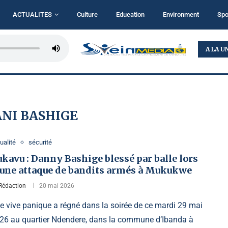
ACTUALITES
Culture
Education
Environment
Spo
RDC : L’AFC/M23 ACCUSE LE RÉGIME DE KINSHASA...
A LA U
ANI BASHIGE
ualité
sécurité
kavu : Danny Bashige blessé par balle lors
’une attaque de bandits armés à Mukukwe
Rédaction
20 mai 2026
e vive panique a régné dans la soirée de ce mardi 29 mai
26 au quartier Ndendere, dans la commune d’Ibanda à