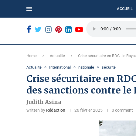
ACCUEIL
N...
BUKAVU : LE REFUS DES BILLETS USÉS COMPLIQUE
Home
Actualité
Crise sécuritaire en RDC : le Ro
Actualité
International
nationale
sécurité
Crise sécuritaire en RD
des sanctions contre l
Judith Asina
written by
Rédaction
26 février 2025
0 comment