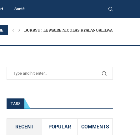
rt
Santé
NE
BUKAVU : LE MAIRE NICOLAS KYALANGALILWA APPELLE À...
TABS
RECENT
POPULAR
COMMENTS