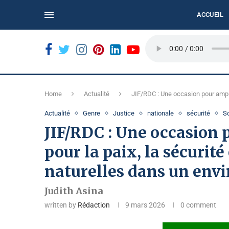
ACCUEIL
N...
BUKAVU : LE REFUS DES BILLETS USÉS COMPLIQUE
Home
Actualité
JIF/RDC : Une occasion pour amplif
Actualité
Genre
Justice
nationale
sécurité
S
JIF/RDC : Une occasion 
pour la paix, la sécurité
naturelles dans un env
Judith Asina
written by
Rédaction
9 mars 2026
0 comment