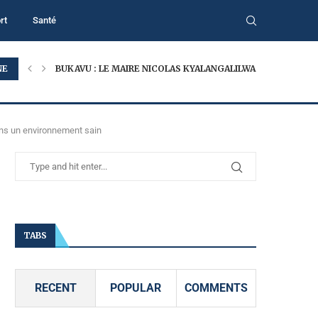
rt
Santé
NE
BUKAVU : LE MAIRE NICOLAS KYALANGALILWA APPELLE À...
dans un environnement sain
TABS
RECENT
POPULAR
COMMENTS