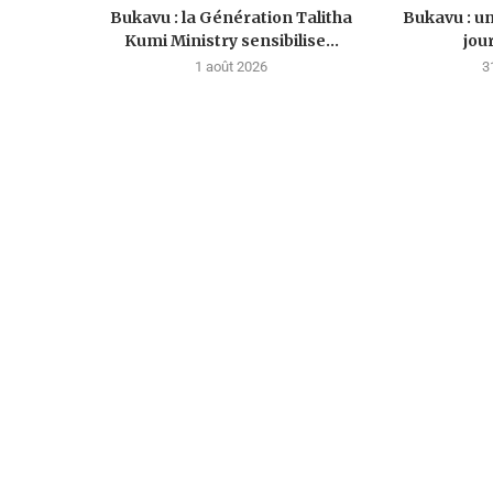
Bukavu : la Génération Talitha
Bukavu : u
Kumi Ministry sensibilise...
jou
1 août 2026
3