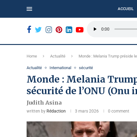
ACCUEIL
ORDÉ...
BUKAVU : LE CALME DE LA MARCHE CITOYENNE...
Home
Actualité
Monde : Melania Trump préside le 
Actualité
International
sécurité
Monde : Melania Trump 
sécurité de l’ONU (Onu i
Judith Asina
written by
Rédaction
3 mars 2026
0 comment