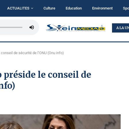
ACTUALITES
Culture
Education
Environment
Spo
RDC : L’AFC/M23 ACCUSE LE RÉGIME DE KINSHASA...
A LA U
conseil de sécurité de l’ONU (Onu info)
préside le conseil de
nfo)