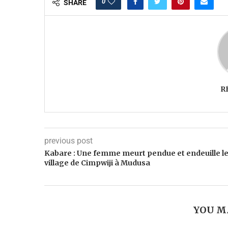
0
SHARE
R
previous post
Kabare : Une femme meurt pendue et endeuille l
village de Cimpwiji à Mudusa
YOU M