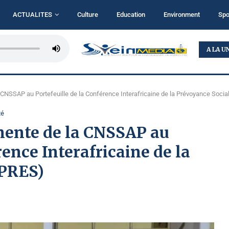
ACTUALITES
Culture
Education
Environment
Spo
RDC : L’AFC/M23 ACCUSE LE RÉGIME DE KINSHASA...
A LA U
 CNSSAP au Portefeuille de la Conférence Interafricaine de la Prévoyance Socia
té
nente de la CNSSAP au
rence Interafricaine de la
IPRES)