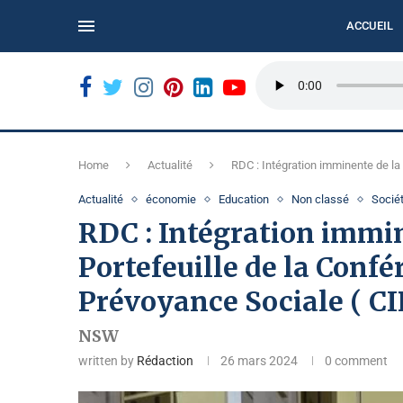
ACCUEIL
ORDÉ...
BUKAVU : LE CALME DE LA MARCHE CITOYENNE...
Home
Actualité
RDC : Intégration imminente de la
Actualité
économie
Education
Non classé
Socié
RDC : Intégration immi
Portefeuille de la Confé
Prévoyance Sociale ( C
NSW
written by
Rédaction
26 mars 2024
0 comment