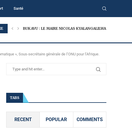
rt
Santé
NE
BUKAVU : LE MAIRE NICOLAS KYALANGALILWA APPELLE À...
plomatique », Sous-secrétaire générale de l’ONU pour l’Afrique.
TABS
RECENT
POPULAR
COMMENTS