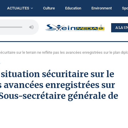
ACTUALITES
Culture
Education
Environment
Spo
...
BUKAVU : TALITHA KOUMI MINISTRY MISE SUR LA...
A LA U
 sécuritaire sur le terrain ne reflète pas les avancées enregistrées sur le plan di
é
 situation sécuritaire sur le
es avancées enregistrées sur
 Sous-secrétaire générale de