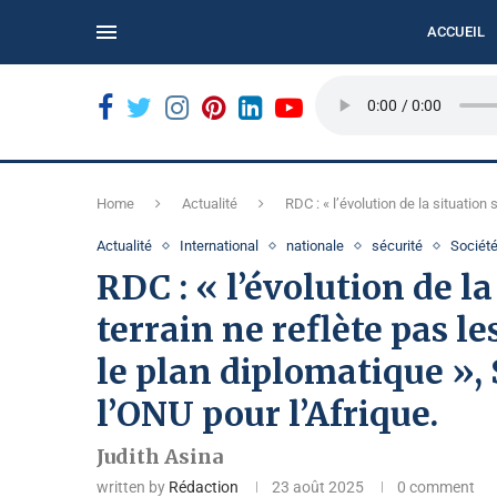
ACCUEIL
N...
BUKAVU : LE REFUS DES BILLETS USÉS COMPLIQUE
Home
Actualité
RDC : « l’évolution de la situation
Actualité
International
nationale
sécurité
Sociét
RDC : « l’évolution de la
terrain ne reflète pas l
le plan diplomatique »,
l’ONU pour l’Afrique.
Judith Asina
written by
Rédaction
23 août 2025
0 comment