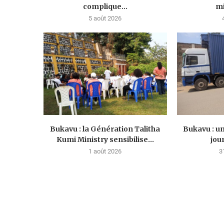
complique...
mi
5 août 2026
Bukavu : la Génération Talitha
Bukavu : u
Kumi Ministry sensibilise...
jou
1 août 2026
3