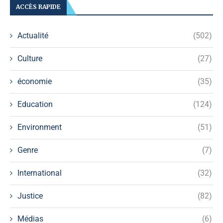
ACCÈS RAPIDE
Actualité
(502)
Culture
(27)
économie
(35)
Education
(124)
Environment
(51)
Genre
(7)
International
(32)
Justice
(82)
Médias
(6)