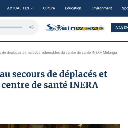
ACTUALITES
Culture
Education
Environment
Spo
RDC : L’AFC/M23 ACCUSE LE RÉGIME DE KINSHASA...
A LA U
s de déplacés et malades vulnérables du centre de santé INERA Mulungu
u secours de déplacés et
 centre de santé INERA