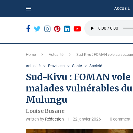
ACCUEIL
ORDÉ...
BUKAVU : LE CALME DE LA MARCHE CITOYENNE...
Home
Actualité
Sud-Kivu : FOMAN vole au secour
Actualité
Provinces
Santé
Société
Sud-Kivu : FOMAN vole a
malades vulnérables du
Mulungu
Louise Busane
written by
Rédaction
22 janvier 2026
0 comment