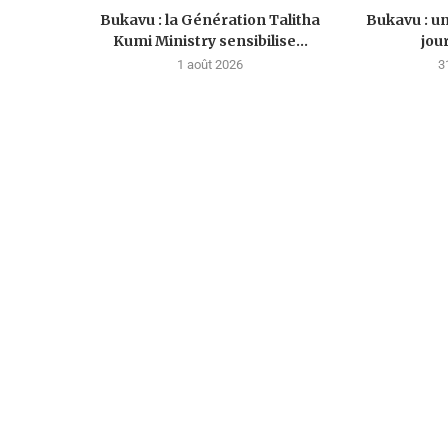
Bukavu : la Génération Talitha
Bukavu : u
Kumi Ministry sensibilise...
jou
1 août 2026
3