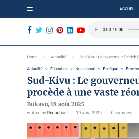
ACCUEIL
N...
BUKAVU : LE REFUS DES BILLETS USÉS COMPLIQUE
Home
Actualité
Sud-Kivu : Le gouverneur Patrick
Actualité
Education
Non classé
Politique
Provin
Sud-Kivu : Le gouverne
procède à une vaste réo
Bukavu, 18 août 2025
written by
Rédaction
19 août 2025
0 comment