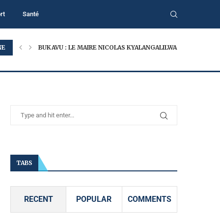
rt
Santé
NE
BUKAVU : LE MAIRE NICOLAS KYALANGALILWA APPELLE À...
TABS
RECENT
POPULAR
COMMENTS