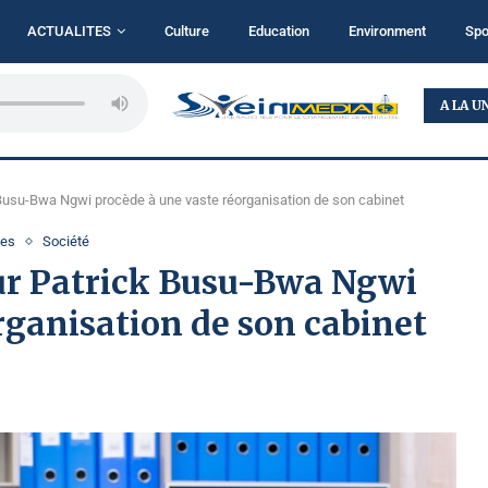
ACTUALITES
Culture
Education
Environment
Spo
...
BUKAVU : TALITHA KOUMI MINISTRY MISE SUR LA...
A LA U
 Busu-Bwa Ngwi procède à une vaste réorganisation de son cabinet
ces
Société
ur Patrick Busu-Bwa Ngwi
rganisation de son cabinet