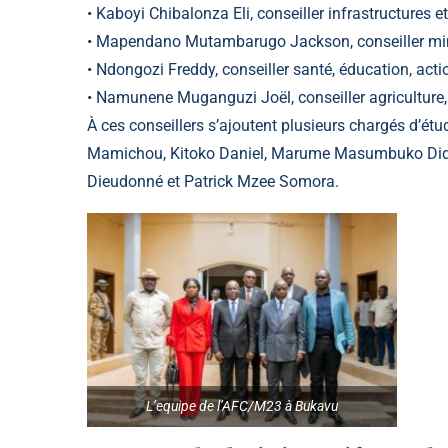
• Kaboyi Chibalonza Eli, conseiller infrastructures 
• Mapendano Mutambarugo Jackson, conseiller mine
• Ndongozi Freddy, conseiller santé, éducation, acti
• Namunene Muganguzi Joël, conseiller agriculture,
À ces conseillers s’ajoutent plusieurs chargés d’é
Mamichou, Kitoko Daniel, Marume Masumbuko Didi
Dieudonné et Patrick Mzee Somora.
L’equipe de l’AFC/M23 à Bukavu