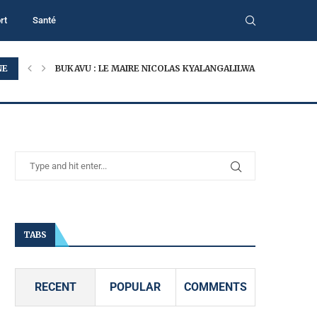
rt
Santé
NE
BUKAVU : LE MAIRE NICOLAS KYALANGALILWA APPELLE À...
TABS
RECENT
POPULAR
COMMENTS