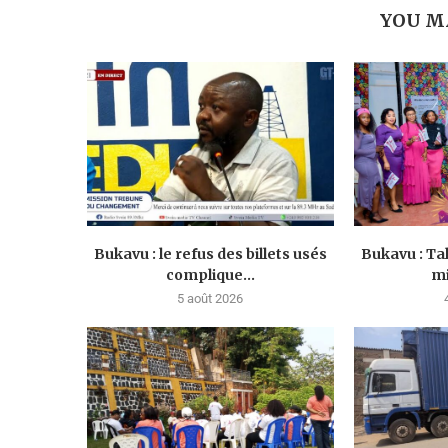
YOU M
Bukavu : le refus des billets usés
Bukavu : Ta
complique...
mi
5 août 2026