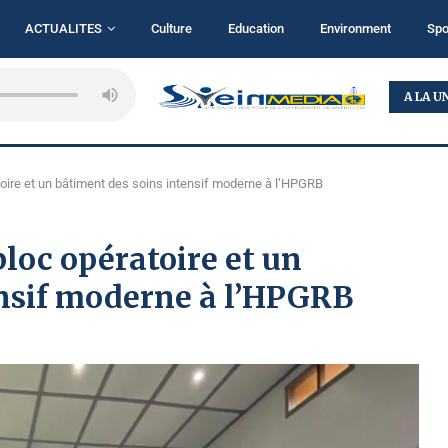
ACTUALITES
Culture
Education
Environment
Spo
...
BUKAVU : TALITHA KOUMI MINISTRY MISE SUR LA...
A LA U
oire et un bâtiment des soins intensif moderne à l’HPGRB
loc opératoire et un
ensif moderne à l’HPGRB