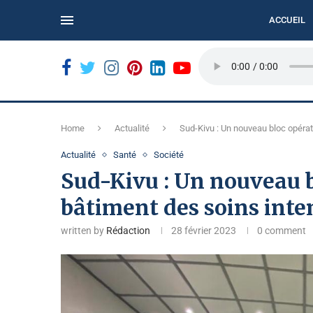
ACCUEIL
N...
BUKAVU : LE REFUS DES BILLETS USÉS COMPLIQUE
Home
Actualité
Sud-Kivu : Un nouveau bloc opérat
Actualité
Santé
Société
Sud-Kivu : Un nouveau b
bâtiment des soins int
written by
Rédaction
28 février 2023
0 comment