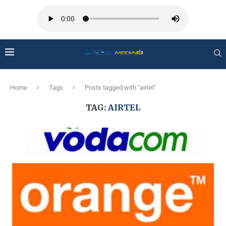
Home
Tags
Posts tagged with "airtel"
TAG:
AIRTEL