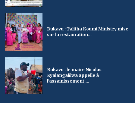
Bukavu : Talitha Koumi Ministry mise
sur la restauration...
Bukavu : le maire Nicolas
Kyalangalilwa appelle à
l’assainissement,...
2023
SveinMedia
– All Right Reserved. Designed By AUGBY