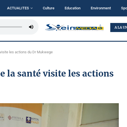
ACTUALITES
Culture
Education
Environment
Spo
RDC : L’AFC/M23 ACCUSE LE RÉGIME DE KINSHASA...
A LA U
é visite les actions du Dr Mukwege
 la santé visite les actions