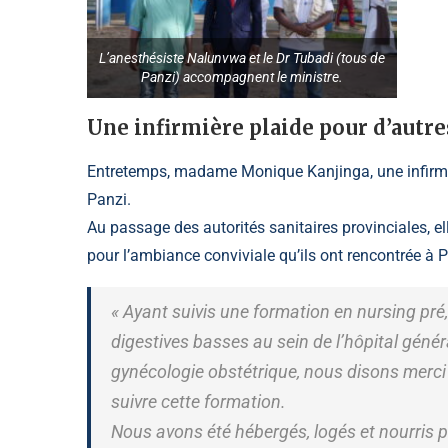
L’anesthésiste Nalunvwa et le Dr Tubadi (tous de
Panzi) accompagnent le ministre.
Une infirmière plaide pour d’autr
Entretemps, madame Monique Kanjinga, une infirmiè
Panzi.
Au passage des autorités sanitaires provinciales, el
pour l’ambiance conviviale qu’ils ont rencontrée à P
« Ayant suivis une formation en nursing pré,
digestives basses au sein de l’hôpital génér
gynécologie obstétrique, nous disons merci
suivre cette formation.
Nous avons été hébergés, logés et nourris p