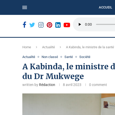
ACCUEIL
ORDÉ...
BUKAVU : LE CALME DE LA MARCHE CITOYENNE...
Home
Actualité
A Kabinda, le ministre de la sant
Actualité
Non classé
Santé
Société
A Kabinda, le ministre de
du Dr Mukwege
written by
Rédaction
8 avril 2023
0 comment