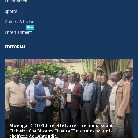
Environment
Sports
Culture & Living
NEW
Entertianment
EDITORIAL
Mwenga : CODELU rejette l’arrêté reconnaissant
Chibwire Cha Mwanza Ruvura II comme chef de la
chefferie de Luhwindja.