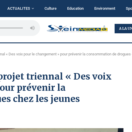
ACTUALITES
Culture
Education
Environment
Spo
...
BUKAVU : TALITHA KOUMI MINISTRY MISE SUR LA...
A LA U
nnal « Des voix pour le changement » pour prévenir la consommation de drogues
rojet triennal « Des voix
our prévenir la
s chez les jeunes