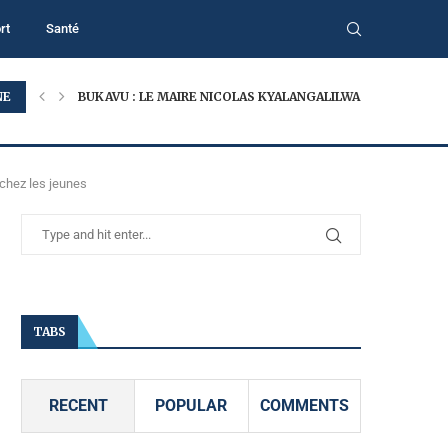
rt
Santé
NE
BUKAVU : LE MAIRE NICOLAS KYALANGALILWA APPELLE À...
 chez les jeunes
TABS
RECENT
POPULAR
COMMENTS