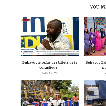
YOU M
Bukavu : le refus des billets usés
Bukavu : Ta
complique...
mi
5 août 2026