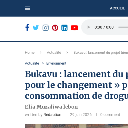
ACCUEIL
N...
BUKAVU : LE REFUS DES BILLETS USÉS COMPLIQUE
Home
Actualité
Bukavu : lancement du projet trie
Actualité
Environment
Bukavu : lancement du p
pour le changement » p
consommation de drogue
Elia Muzaliwa lebon
written by
Rédaction
29 juin 2026
0 comment