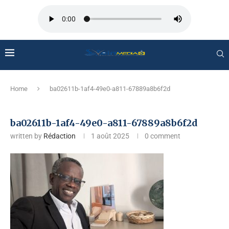
Home
ba02611b-1af4-49e0-a811-67889a8b6f2d
ba02611b-1af4-49e0-a811-67889a8b6f2d
written by
Rédaction
1 août 2025
0 comment