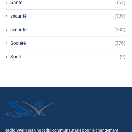
Santé
(67)
sécurité
(109)
sécurité
(183)
Société
(376)
Sport
(9)
Radio Svein
est une radio communautaire pour le changement