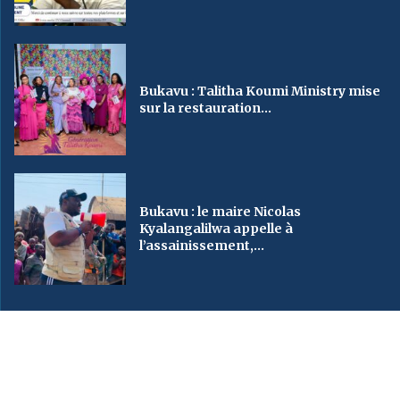
Bukavu : Talitha Koumi Ministry mise
sur la restauration...
Bukavu : le maire Nicolas
Kyalangalilwa appelle à
l’assainissement,...
2023
SveinMedia
– All Right Reserved. Designed By AUGBY