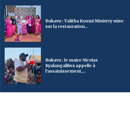
Bukavu : Talitha Koumi Ministry mise
sur la restauration...
Bukavu : le maire Nicolas
Kyalangalilwa appelle à
l’assainissement,...
2023
SveinMedia
– All Right Reserved. Designed By AUGBY